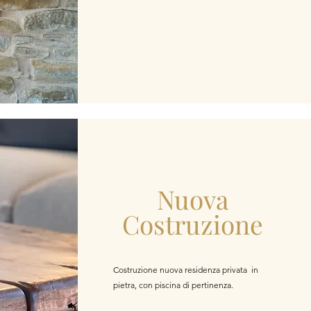
Nuova
Costruzione
Costruzione nuova residenza privata in
pietra,
con piscina di pertinenza.