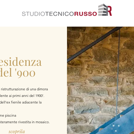
esidenza
del '900
 ristrutturazione di una dimora
alente ai primi anni del 1900'.
ell'ex fienile adiacente la
one piscina
nteramente rivestita in mosaico.
scoprila