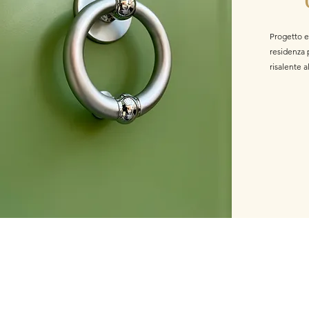
Progetto e 
residenza p
risalente a