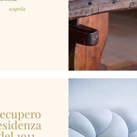
scoprila
ecupero
esidenza
del 1911