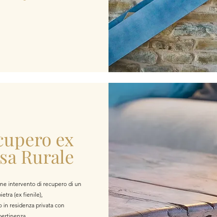
cupero
ex
sa Rurale
one intervento di recupero di un
ietra (ex fienile),
o in residenza privata con
pertinenza.