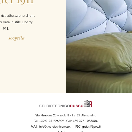
ristrutturazione di una
rivata in stile Liberty
l 1911.
scoprila
Via Pisacane 23 – scala B - 15121 Alessandria
Tel: +39 0131 226309 - Cell: +39 328 1055604
MAIL:
info@studiotecnicorusso.it
– PEC:
grstpsrl@pec.it
www.studiotecnicorusso.it