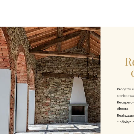
R
Progetto e
storica ris
Recupero d
dimora.
Realizzazi
"infinity"i