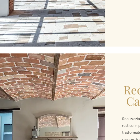
Re
Ca
Realizzazi
rustico in p
trasformat
piscina di 